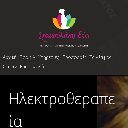
Jump to navigation
Αρχική
Προφίλ
Υπηρεσίες
Προσφορές
Τα νέα μας
M
Gallery
Επικοινωνία
a
Ηλεκτροθεραπε
i
ία
n