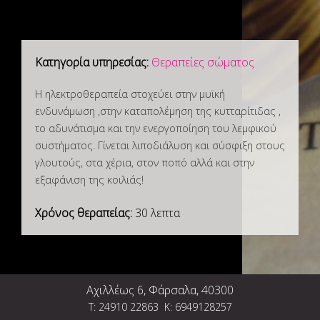
m
e
Κατηγορία υπηρεσίας:
Θεραπείες σώματος
n
Η ηλεκτροθεραπεία στοχεύει στην μυϊκή
ενδυνάμωση ,στην καταπολέμηση της κυτταρίτιδας ,
το αδυνάτισμα και την ενεργοποίηση του λεμφικού
u
συστήματος. Γίνεται λιποδιάλυση και σύσφιξη στους
γλουτούς, στα χέρια, στον ποπό αλλά και στην
εξαφάνιση της κοιλιάς!
Χρόνος θεραπείας:
30 λεπτα
Αχιλλέως 6, Φάρσαλα, 40300
Τ:
24910 22863
Κ: 6949128257